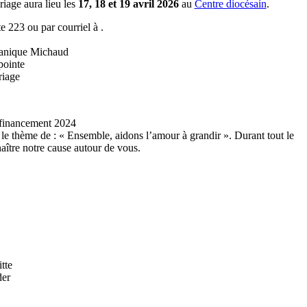
riage aura lieu les
17, 18 et 19 avril 2026
au
Centre diocésain
.
e 223 ou par courriel à
.
anique Michaud
ointe
riage
financement 2024
e thème de : « Ensemble, aidons l’amour à grandir ». Durant tout le
aître notre cause autour de vous.
tte
der