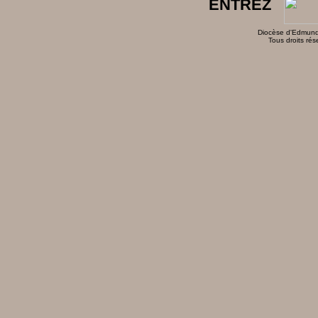
ENTREZ
Diocèse d'Edmund
Tous droits rés